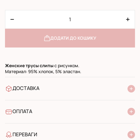
ДОДАТИ ДО КОШИКУ
Женские трусы слипы
с рисунком.
Материал: 95% хлопок, 5% эластан.
ДОСТАВКА
У відділення Нової Пошти
УкрПошта стандарт
УкрПошта експресс
ОПЛАТА
Готівкою при отриманні у поштовому відділенні
Банківський переказ
ПЕРЕВАГИ