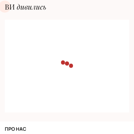
ВИ
дивилиcь
ПРО НАС