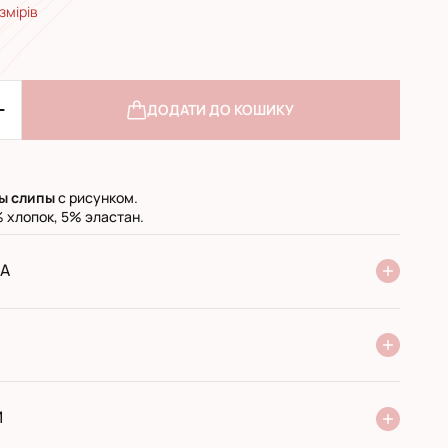
змірів
ДОДАТИ ДО КОШИКУ
ы слипы
с рисунком.
 хлопок, 5% эластан.
А
ня Нової Пошти
стандарт
експресс
ри отриманні у поштовому відділенні
ий переказ
И
 виробника