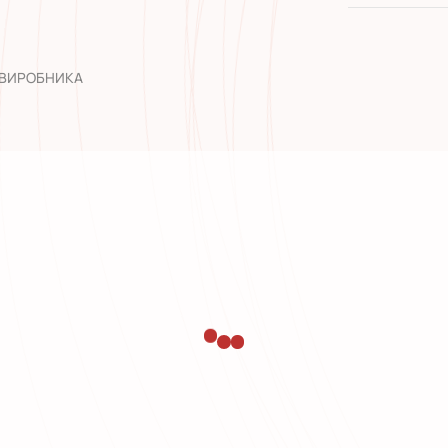
широкий а
досвід роб
 ВИРОБНИКА