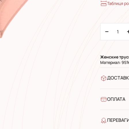
Таблиця ро
Женские трус
Материал: 95%
ДОСТАВК
У відділен
УкрПошта 
УкрПошта 
ОПЛАТА
Готівкою п
Банківськ
ПЕРЕВАГ
якість від