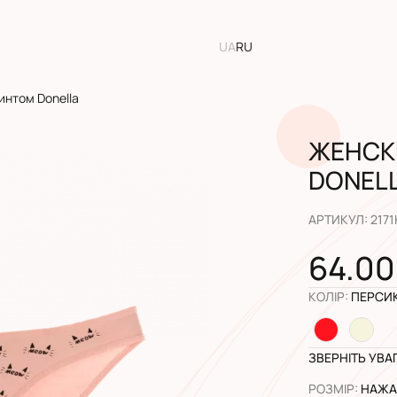
UA
RU
интом Donella
ЖЕНСК
DONEL
АРТИКУЛ
:
2171
64.00
КОЛІР
:
ПЕРСИ
ЗВЕРНІТЬ УВА
РОЗМІР
:
НАЖАЛ