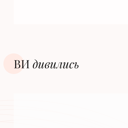
ВИ
дивилиcь