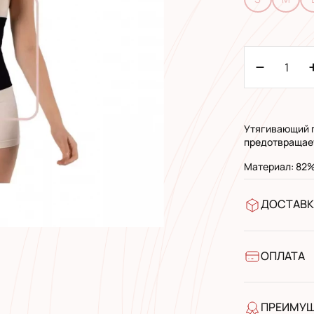
Утягивающий п
предотвращает
Материал: 82%
ДОСТАВК
В отделен
УкрПочта 
УкрПочта 
ОПЛАТА
Наличными
Банковски
ПРЕИМУ