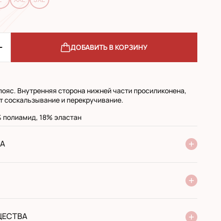
ДОБАВИТЬ В КОРЗИНУ
ояс. Внутренняя сторона нижней части просиликонена,
 соскальзывание и перекручивание.
 полиамид, 18% эластан
А
ие Новой Почты
стандарт
экспресс
 при получении в почтовом отделении
й перевод
ЩЕСТВА