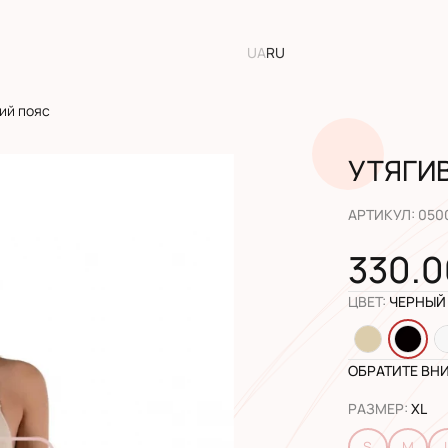
UA
RU
ий пояс
УТЯГИ
АРТИКУЛ
:
050
330.0
ЦВЕТ
:
ЧЕРНЫЙ
ОБРАТИТЕ ВН
РАЗМЕР
:
XL
S
M