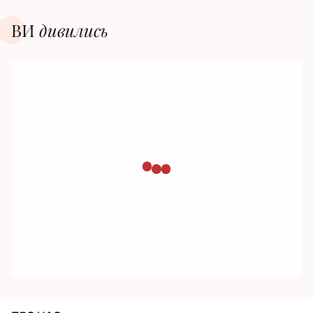
ВИ
дивилиcь