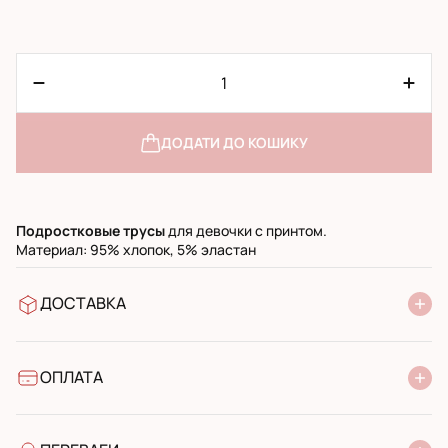
ДОДАТИ ДО КОШИКУ
Подростковые
трусы
для девочки с принтом.
Материал: 95% хлопок, 5% эластан
ДОСТАВКА
У відділення Нової Пошти
УкрПошта стандарт
УкрПошта експресс
ОПЛАТА
Готівкою при отриманні у поштовому відділенні
Банківський переказ