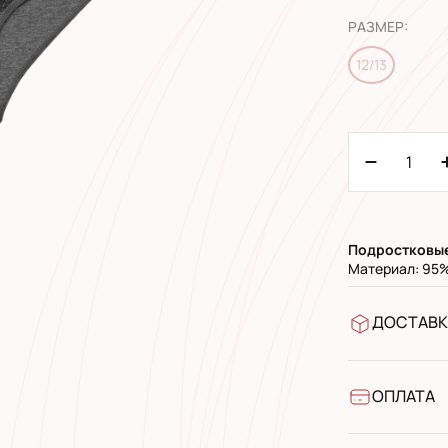
РАЗМЕР
:
12/13
Подростковы
Материал: 95%
ДОСТАВК
В отделен
УкрПочта 
УкрПочта 
ОПЛАТА
Наличными
Банковски