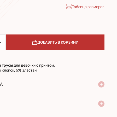
Таблица размеров
ДОБАВИТЬ В КОРЗИНУ
е
трусы
для девочки с принтом.
 хлопок, 5% эластан
А
ие Новой Почты
стандарт
экспресс
 при получении в почтовом отделении
й перевод