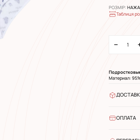
РОЗМІР
:
НАЖАЛ
Таблиця ро
Подростковы
Материал: 95%
ДОСТАВК
У відділен
УкрПошта 
УкрПошта 
ОПЛАТА
Готівкою п
Банківськ