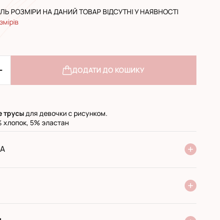
Ь РОЗМІРИ НА ДАНИЙ ТОВАР ВІДСУТНІ У НАЯВНОСТІ
змірів
ДОДАТИ ДО КОШИКУ
е
трусы
для девочки с рисунком.
 хлопок, 5% эластан
А
ня Нової Пошти
стандарт
експресс
ри отриманні у поштовому відділенні
ий переказ