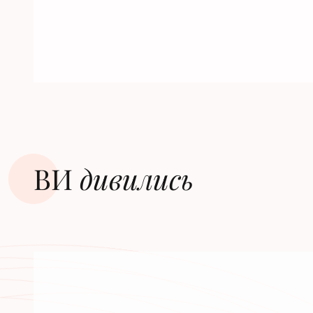
ВИ
дивилиcь