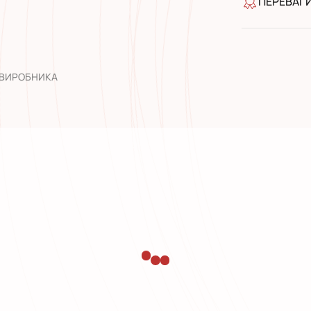
ПЕРЕВАГ
якість від
широкий а
досвід роб
 ВИРОБНИКА