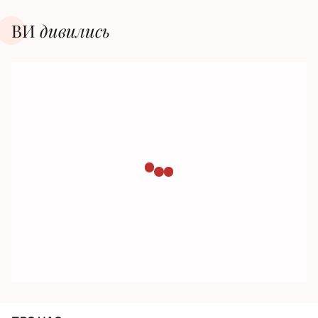
ВИ
дивилиcь