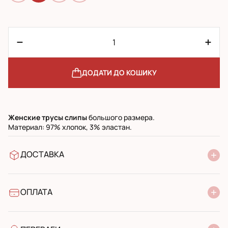
ДОДАТИ ДО КОШИКУ
Женские
трусы
слипы
большого размера.
Материал: 97% хлопок, 3% эластан.
ДОСТАВКА
У відділення Нової Пошти
УкрПошта стандарт
УкрПошта експресс
ОПЛАТА
Готівкою при отриманні у поштовому відділенні
Банківський переказ