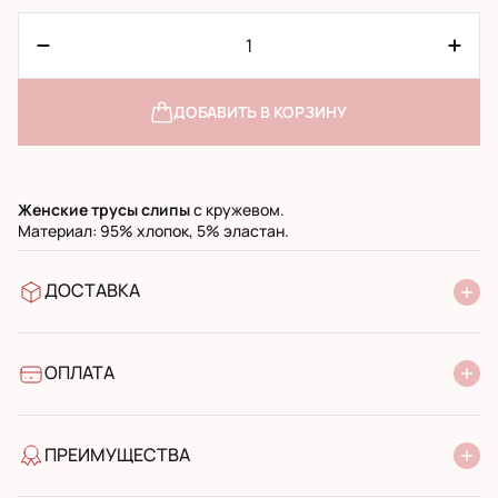
ДОБАВИТЬ В КОРЗИНУ
Женские трусы слипы
с кружевом.
Материал: 95% хлопок, 5% эластан.
ДОСТАВКА
В отделение Новой Почты
УкрПочта стандарт
УкрПочта экспресс
ОПЛАТА
Наличными при получении в почтовом отделении
Банковский перевод
ПРЕИМУЩЕСТВА
качество от производителя