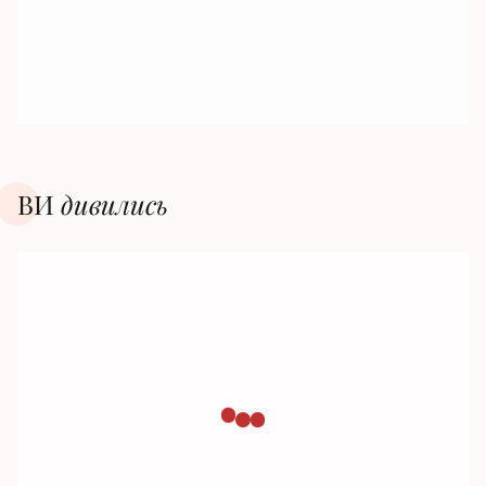
ВИ
дивилиcь