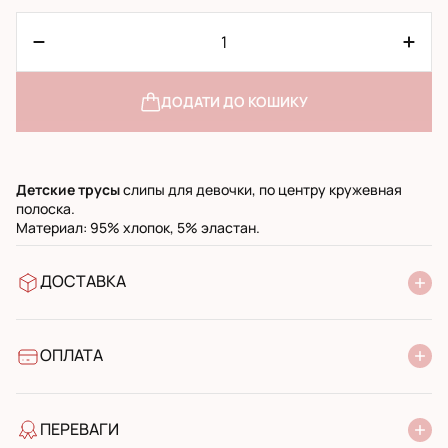
ДОДАТИ ДО КОШИКУ
Детские
трусы
слипы для девочки, по центру кружевная
полоска.
Материал: 95% хлопок, 5% эластан.
ДОСТАВКА
У відділення Нової Пошти
УкрПошта стандарт
УкрПошта експресс
ОПЛАТА
Готівкою при отриманні у поштовому відділенні
Банківський переказ
ПЕРЕВАГИ