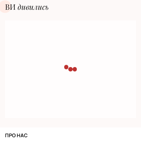
ВИ
дивилиcь
ПРО НАС