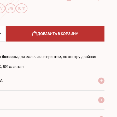
/7
8/9
10/11
ДОБАВИТЬ В КОРЗИНУ
ы боксеры
для мальчика с принтом, по центру двойная
, 5% эластан.
А
ие Новой Почты
стандарт
экспресс
 при получении в почтовом отделении
й перевод