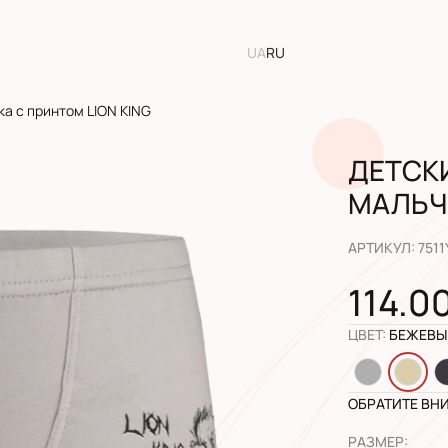
UA
RU
а с принтом LION KING
ДЕТСК
МАЛЬЧИ
АРТИКУЛ
:
7511
114.0
ЦВЕТ
:
БЕЖЕВЫ
ОБРАТИТЕ ВН
РАЗМЕР
: