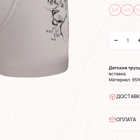
2/3
4/5
6
Детские трус
вставка.
Материал: 95%
ДОСТАВК
В отделен
УкрПочта 
УкрПочта 
ОПЛАТА
Наличными
Банковски