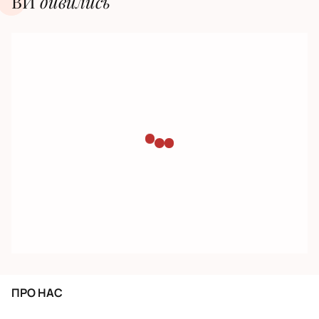
ВИ
дивилиcь
ПРО НАС