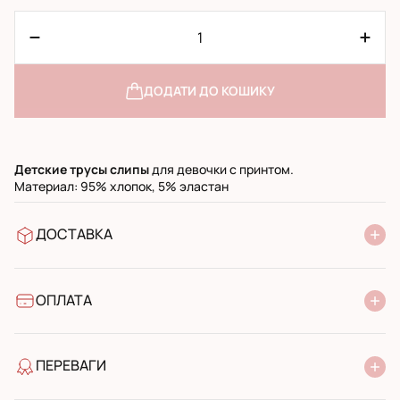
ДОДАТИ ДО КОШИКУ
Детские трусы слипы
для девочки с принтом.
Материал: 95% хлопок, 5% эластан
ДОСТАВКА
У відділення Нової Пошти
УкрПошта стандарт
УкрПошта експресс
ОПЛАТА
Готівкою при отриманні у поштовому відділенні
Банківський переказ
ПЕРЕВАГИ
якість від виробника