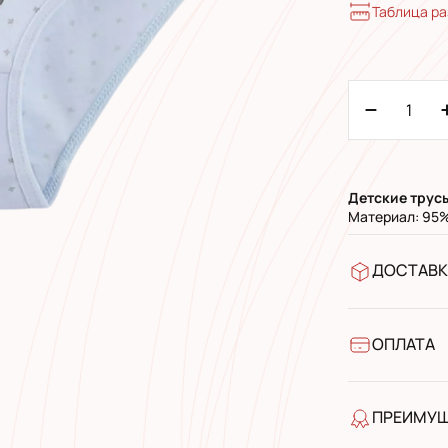
Таблица р
Детские трус
Материал: 95%
ДОСТАВК
В отделен
УкрПочта 
УкрПочта 
ОПЛАТА
Наличными
Банковски
ПРЕИМУ
качество 