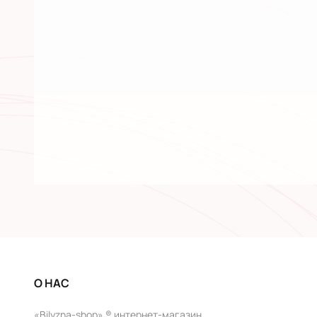
О НАС
«Bilyzna-shop» ® интернет-магазин