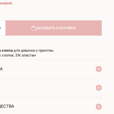
азмеров
ДОБАВИТЬ В КОРЗИНУ
ы слипы
для девочки с принтом.
 хлопок, 5% эластан
А
ие Новой Почты
стандарт
экспресс
 при получении в почтовом отделении
й перевод
ЩЕСТВА
от производителя