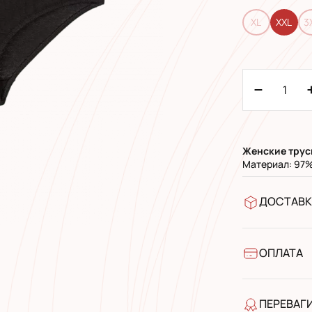
XL
XXL
3
Женские
трус
Материал: 97%
ДОСТАВК
У відділен
УкрПошта 
УкрПошта 
ОПЛАТА
Готівкою п
Банківськ
ПЕРЕВАГ