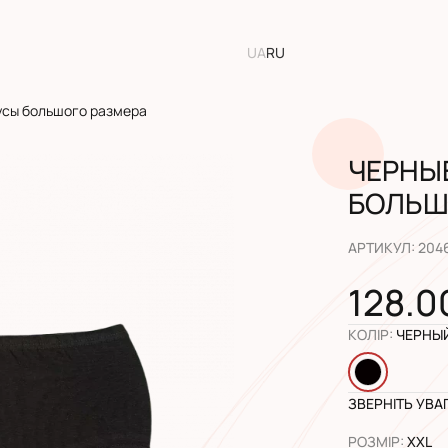
UA
RU
усы большого размера
ЧЕРНЫ
БОЛЬШ
АРТИКУЛ
:
204
128.0
КОЛІР
:
ЧЕРНЫ
ЗВЕРНІТЬ УВА
РОЗМІР
:
XXL