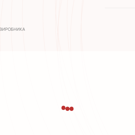
якість від
широкий а
досвід роб
 ВИРОБНИКА