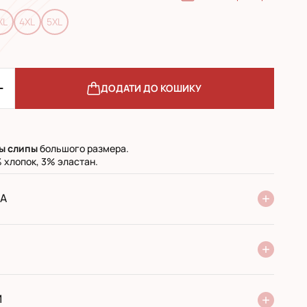
XL
4XL
5XL
ДОДАТИ ДО КОШИКУ
ы
слипы
большого размера.
 хлопок, 3% эластан.
А
ня Нової Пошти
стандарт
експресс
ри отриманні у поштовому відділенні
ий переказ
И