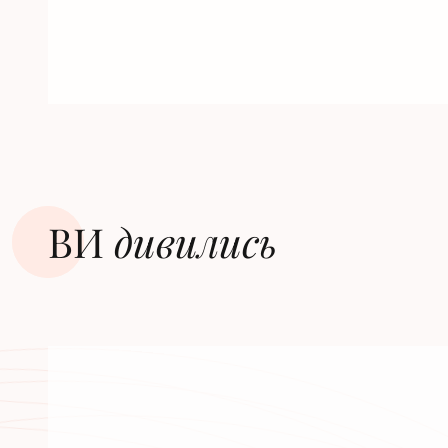
ВИ
дивилиcь