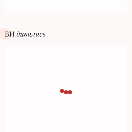
ВИ
дивилиcь