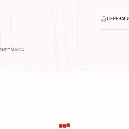
Готівкою п
Банківськ
ПЕРЕВАГ
якість від
широкий а
досвід роб
 ВИРОБНИКА