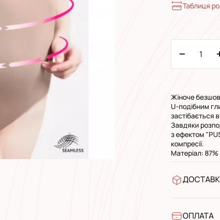
Таблиця ро
Жіноче безшов
U-подібним гл
застібається в
Завдяки розпо
з ефектом "PU
компресії.
Матеріал: 87% 
ДОСТАВК
У відділен
УкрПошта 
УкрПошта 
ОПЛАТА