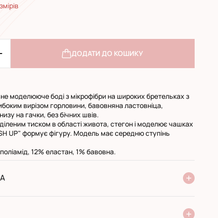
змірів
ДОДАТИ ДО КОШИКУ
не моделююче боді з мікрофібри на широких бретельках з
ибоким вирізом горловини, бавовняна ластовніца,
низу на гачки, без бічних швів.
діленим тиском в області живота, стегон і моделює чашках
SH UP" формує фігуру. Модель має середню ступінь
поліамід, 12% еластан, 1% бавовна.
А
ня Нової Пошти
стандарт
експресс