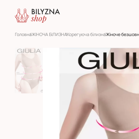
Головна
ЖІНОЧА БІЛИЗНА
Корегуюча білизна
Жіноче безшовн