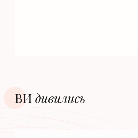
ВИ
дивилиcь