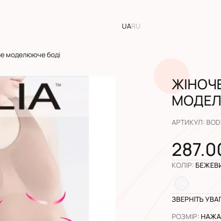
UA
RU
е моделююче боді
ЖІНОЧ
МОДЕЛ
АРТИКУЛ
:
BOD
287.0
КОЛІР
:
БЕЖЕВ
ЗВЕРНІТЬ УВА
РОЗМІР
:
НАЖАЛ