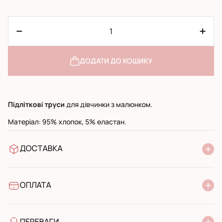
ДОДАТИ ДО КОШИКУ
Підліткові
труси
для дівчинки з малюнком.
Матеріал: 95% хлопок, 5% еластан.
ДОСТАВКА
У відділення Нової Пошти
УкрПошта стандарт
УкрПошта експресс
ОПЛАТА
Готівкою при отриманні у поштовому відділенні
Банківський переказ
ПЕРЕВАГИ