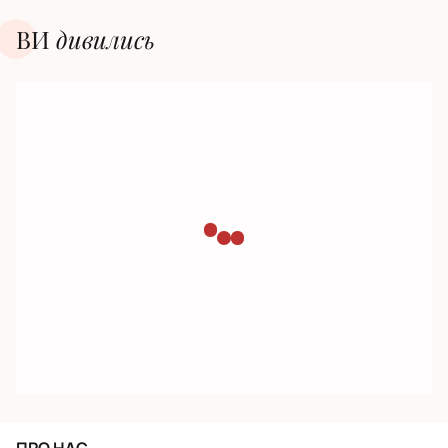
ВИ
дивилиcь