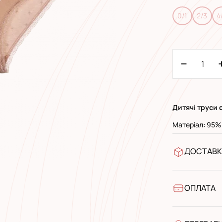
0/1
2/3
4
Дитячі труси 
Матеріал: 95%
ДОСТАВК
У відділен
УкрПошта 
УкрПошта 
ОПЛАТА
Готівкою п
Банківськ