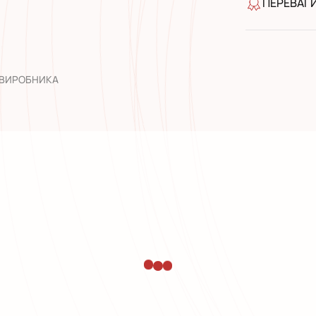
ПЕРЕВАГ
якість від
широкий а
досвід роб
 ВИРОБНИКА