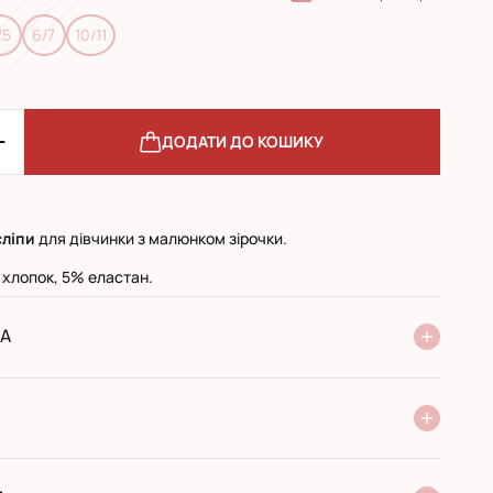
/5
6/7
10/11
ДОДАТИ ДО КОШИКУ
сліпи
для дівчинки з малюнком зірочки.
 хлопок, 5% еластан.
А
ня Нової Пошти
стандарт
експресс
ри отриманні у поштовому відділенні
ий переказ