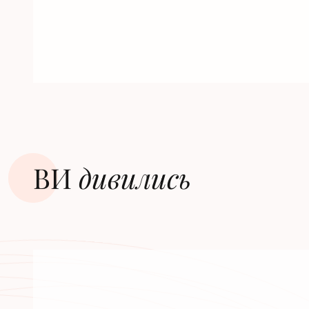
ВИ
дивилиcь