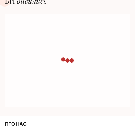
ВИ
дивилиcь
ПРО НАС