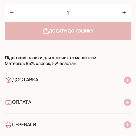
ДОДАТИ ДО КОШИКУ
Підліткові
плавки
для хлопчика з малюнком.
Матеріал: 95% хлопок, 5% еластан.
ДОСТАВКА
У відділення Нової Пошти
УкрПошта стандарт
УкрПошта експресс
ОПЛАТА
Готівкою при отриманні у поштовому відділенні
Банківський переказ
ПЕРЕВАГИ
якість від виробника