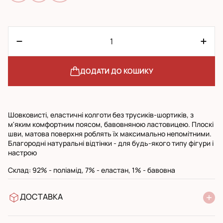
ДОДАТИ ДО КОШИКУ
Шовковисті, еластичні колготи без трусиків-шортиків, з
м'яким комфортним поясом, бавовняною ластовицею. Плоскі
шви, матова поверхня роблять їх максимально непомітними.
Благородні натуральні відтінки - для будь-якого типу фігури і
настрою
Cклад: 92% - поліамід, 7% - еластан, 1% - бавовна
ДОСТАВКА
У відділення Нової Пошти
УкрПошта стандарт