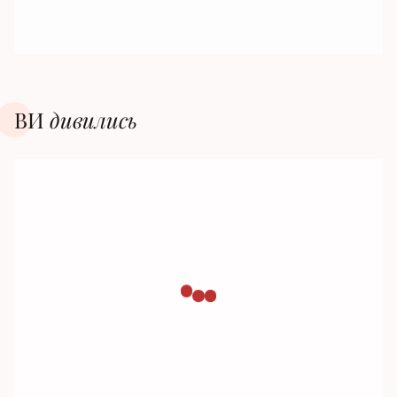
ВИ
дивилиcь