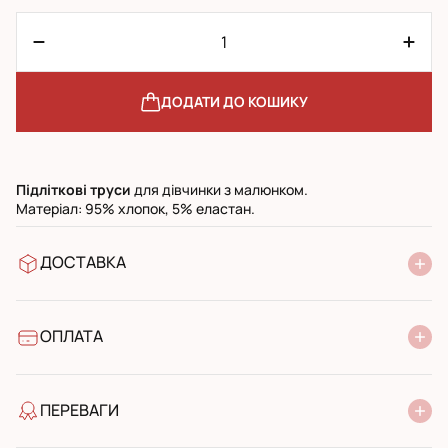
ДОДАТИ ДО КОШИКУ
Підліткові
труси
для дівчинки з малюнком.
Матеріал: 95% хлопок, 5% еластан.
ДОСТАВКА
У відділення Нової Пошти
УкрПошта стандарт
УкрПошта експресс
ОПЛАТА
Готівкою при отриманні у поштовому відділенні
Банківський переказ
ПЕРЕВАГИ
якість від виробника