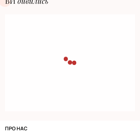
ВИ
дивилиcь
ПРО НАС