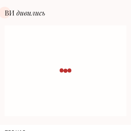
ВИ
дивилиcь