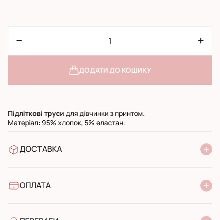
ДОДАТИ ДО КОШИКУ
Підліткові
труси
для дівчинки з принтом.
Матеріал: 95% хлопок, 5% еластан.
ДОСТАВКА
У відділення Нової Пошти
УкрПошта стандарт
УкрПошта експресс
ОПЛАТА
Готівкою при отриманні у поштовому відділенні
Банківський переказ