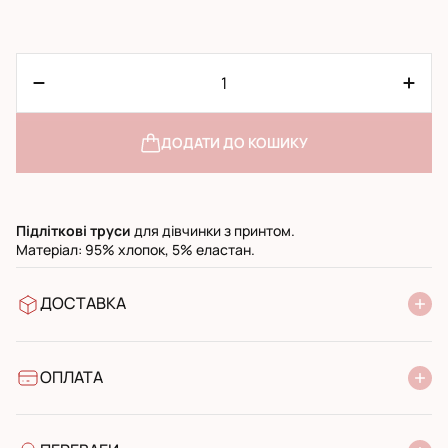
ДОДАТИ ДО КОШИКУ
Підліткові
труси
для дівчинки з принтом.
Матеріал: 95% хлопок, 5% еластан.
ДОСТАВКА
У відділення Нової Пошти
УкрПошта стандарт
УкрПошта експресс
ОПЛАТА
Готівкою при отриманні у поштовому відділенні
Банківський переказ