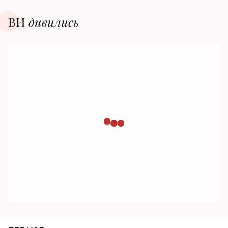
ВИ
дивилиcь