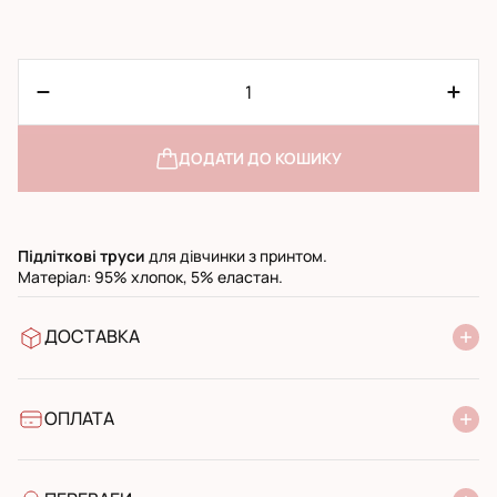
ДОДАТИ ДО КОШИКУ
Підліткові
труси
для дівчинки з принтом.
Матеріал: 95% хлопок, 5% еластан.
ДОСТАВКА
У відділення Нової Пошти
УкрПошта стандарт
УкрПошта експресс
ОПЛАТА
Готівкою при отриманні у поштовому відділенні
Банківський переказ