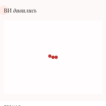
ВИ
дивилиcь