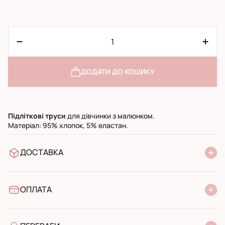
ДОДАТИ ДО КОШИКУ
Підліткові
труси
для дівчинки з малюнком.
Матеріал: 95% хлопок, 5% еластан.
ДОСТАВКА
У відділення Нової Пошти
УкрПошта стандарт
УкрПошта експресс
ОПЛАТА
Готівкою при отриманні у поштовому відділенні
Банківський переказ