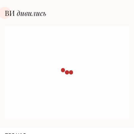
ВИ
дивилиcь