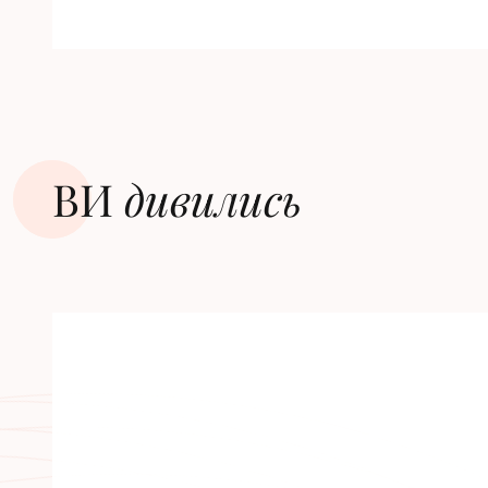
ВИ
дивилиcь