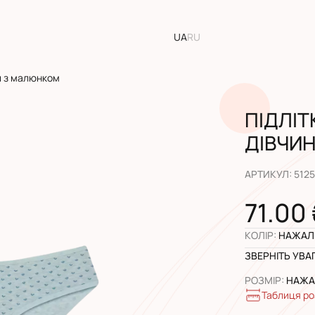
UA
RU
ки з малюнком
ПІДЛІТ
ДІВЧИ
АРТИКУЛ
:
512
71.00
КОЛІР
:
НАЖАЛЬ
ЗВЕРНІТЬ УВА
РОЗМІР
:
НАЖАЛ
Таблиця ро