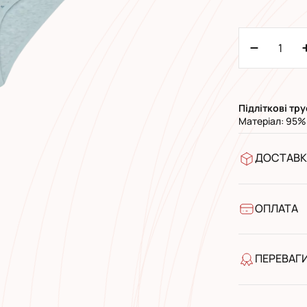
Підліткові
тру
Матеріал: 95%
ДОСТАВК
У відділен
УкрПошта 
УкрПошта 
ОПЛАТА
Готівкою п
Банківськ
ПЕРЕВАГ
якість від
широкий а
досвід роб