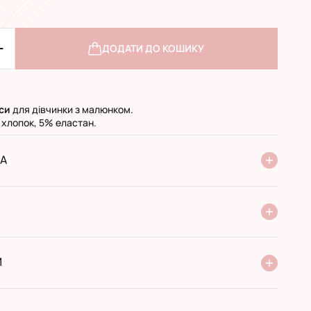
ДОДАТИ ДО КОШИКУ
си
для дівчинки з малюнком.
 хлопок, 5% еластан.
А
ня Нової Пошти
стандарт
експресс
ри отриманні у поштовому відділенні
ий переказ
И
 виробника
сортимент
оти з 2005 року