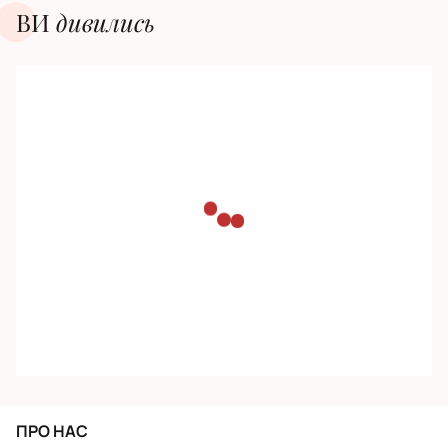
ВИ
дивилиcь
ПРО НАС