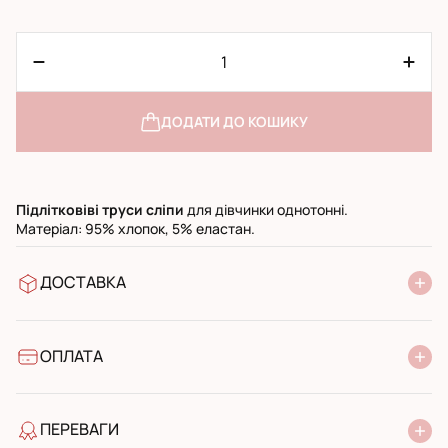
ДОДАТИ ДО КОШИКУ
Підлітковіві
труси сліпи
для дівчинки однотонні.
Матеріал: 95% хлопок, 5% еластан.
ДОСТАВКА
У відділення Нової Пошти
УкрПошта стандарт
УкрПошта експресс
ОПЛАТА
Готівкою при отриманні у поштовому відділенні
Банківський переказ
ПЕРЕВАГИ