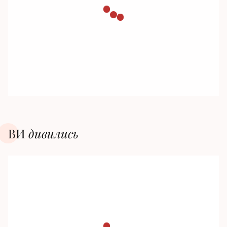
ВИ
дивилиcь