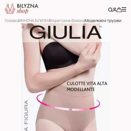
Головна
ЖІНОЧА БІЛИЗНА
Корегуюча білизна
Моделюючі трусики