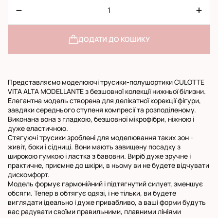
ДОДАТИ ДО КОШИКУ
Представляємо моделюючі трусики-полушортики CULOTTE
VITA ALTA MODELLANTE з безшовної колекції нижньої білизни.
Елегантна модель створена для делікатної корекції фігури,
завдяки середнього ступеня компресії та розподіленому.
Виконана вона з гладкою, безшовної мікрофібри, ніжною і
дуже еластичною.
Стягуючі трусики зроблені для моделювання таких зон -
живіт, боки і сідниці. Вони мають завищену посадку з
широкою гумкою і ластка з бавовни. Виріб дуже зручне і
практичне, приємне до шкіри, в ньому ви не будете відчувати
дискомфорт.
Модель формує гармонійний і підтягнутий силует, зменшує
обсяги. Тепер в обтягує одязі, і не тільки, ви будете
виглядати ідеально і дуже привабливо, а ваші форми будуть
вас радувати своїми правильними, плавними лініями