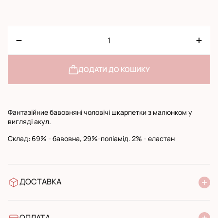
ДОДАТИ ДО КОШИКУ
Фантазійние бавовняні чоловічі шкарпетки з малюнком у
вигляді акул.
Cклад: 69% - бавовна, 29%-поліамід. 2% - еластан
ДОСТАВКА
У відділення Нової Пошти
УкрПошта стандарт
УкрПошта експресс
ОПЛАТА