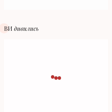
ВИ
дивилиcь