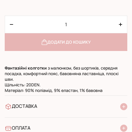
ДОДАТИ ДО КОШИКУ
Фантазійні колготки
з малюнком, без шортиків, середня
посадка, комфортний пояс, бавовняна ластавніца, плоскі
шви.
Щільність: 20DEN.
Матеріал: 90% поліамід, 9% еластан, 1% бавовна
ДОСТАВКА
У відділення Нової Пошти
УкрПошта стандарт
УкрПошта експресс
ОПЛАТА