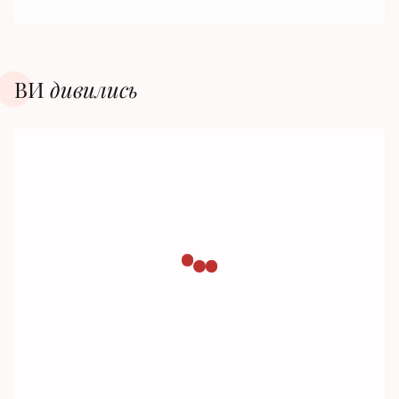
ВИ
дивилиcь