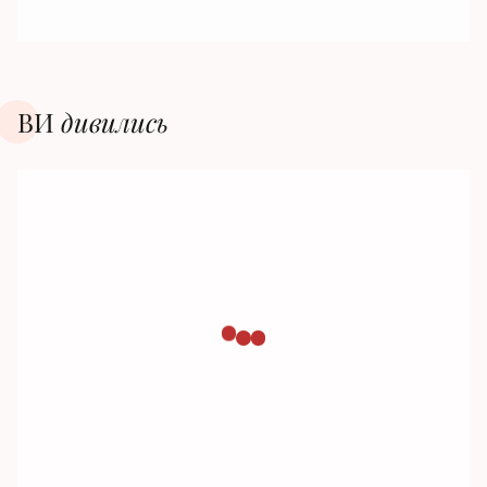
ВИ
дивилиcь