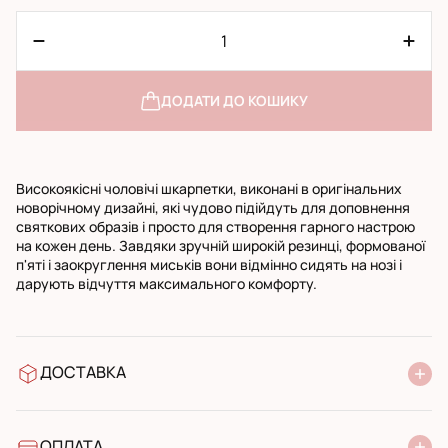
ДОДАТИ ДО КОШИКУ
Високоякісні чоловічі шкарпетки, виконані в оригінальних
новорічному дизайні, які чудово підійдуть для доповнення
святкових образів і просто для створення гарного настрою
на кожен день. Завдяки зручній широкій резинці, формованої
п'яті і заокруглення миськів вони відмінно сидять на нозі і
дарують відчуття максимального комфорту.
ДОСТАВКА
У відділення Нової Пошти
УкрПошта стандарт
УкрПошта експресс
ОПЛАТА