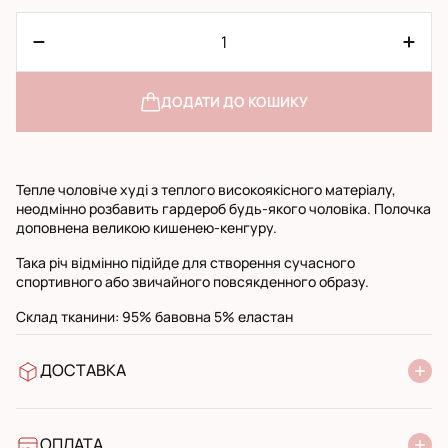
ДОДАТИ ДО КОШИКУ
Тепле чоловіче худі з теплого високоякісного матеріалу,
неодмінно розбавить гардероб будь-якого чоловіка. Полочка
доповнена великою кишенею-кенгуру.
Така річ відмінно підійде для створення сучасного
спортивного або звичайного повсякденного образу.
Склад тканини: 95% бавовна 5% еластан
ДОСТАВКА
У відділення Нової Пошти
УкрПошта стандарт
УкрПошта експресс
ОПЛАТА