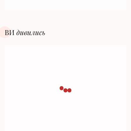
ВИ
дивилиcь