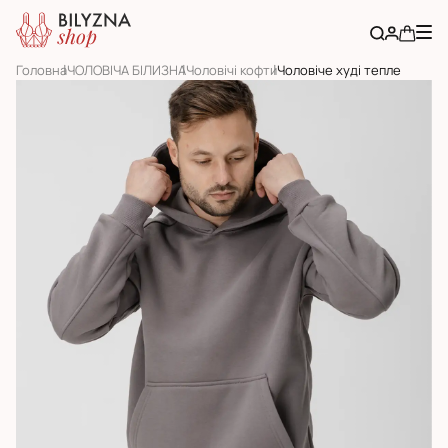
Головна
ЧОЛОВІЧА БІЛИЗНА
Чоловічі кофти
Чоловіче худі тепле