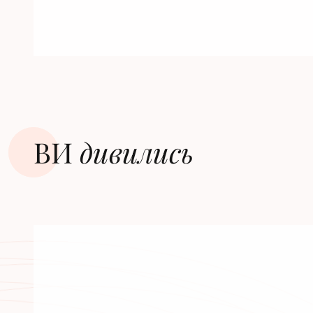
ВИ
дивилиcь