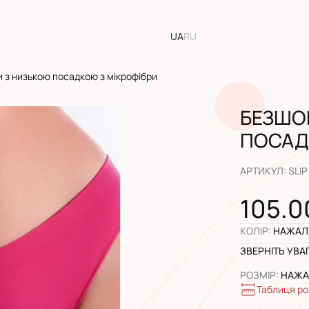
UA
RU
и з низькою посадкою з мікрофібри
БЕЗШО
ПОСАД
АРТИКУЛ
:
SLIP
105.0
КОЛІР
:
НАЖАЛЬ
ЗВЕРНІТЬ УВА
РОЗМІР
:
НАЖАЛ
Таблиця ро