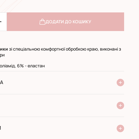
ДОДАТИ ДО КОШИКУ
сики
зі спеціальною комфортної обробкою краю, виконані з
бри
оліамід, 6% - еластан
А
ня Нової Пошти
стандарт
експресс
ри отриманні у поштовому відділенні
ий переказ
И
 виробника