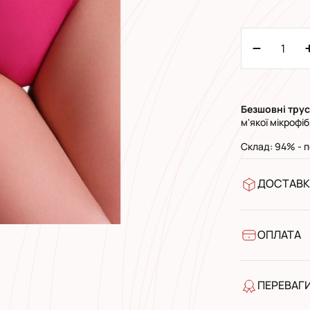
Безшовні тру
м'якої мікрофі
Cклад: 94% - п
ДОСТАВК
У відділен
УкрПошта 
УкрПошта 
ОПЛАТА
Готівкою п
Банківськ
ПЕРЕВАГ
якість від