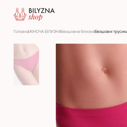
Головна
ЖІНОЧА БІЛИЗНА
Безшовна білизна
Безшовні трусик