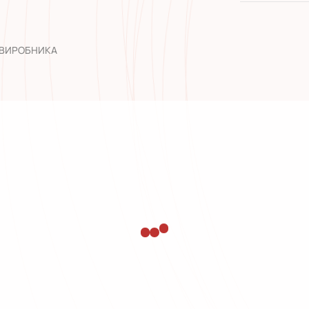
широкий а
досвід роб
 ВИРОБНИКА